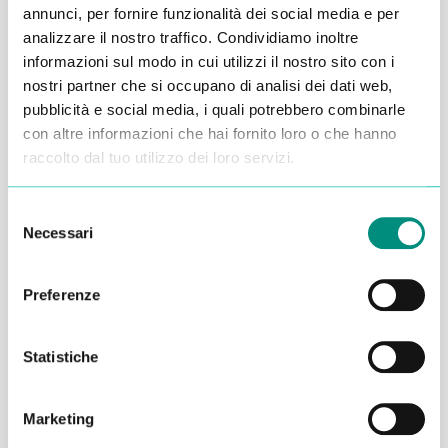
annunci, per fornire funzionalità dei social media e per
Alessandro Alfonsetti
analizzare il nostro traffico. Condividiamo inoltre
informazioni sul modo in cui utilizzi il nostro sito con i
nostri partner che si occupano di analisi dei dati web,
pubblicità e social media, i quali potrebbero combinarle
con altre informazioni che hai fornito loro o che hanno
raccolto dal tuo utilizzo dei loro servizi.
Inserisci i tuoi dati qui, ti ricontatteremo
entro 48 ore
Selezione
Necessari
del
consenso
Preferenze
Statistiche
Marketing