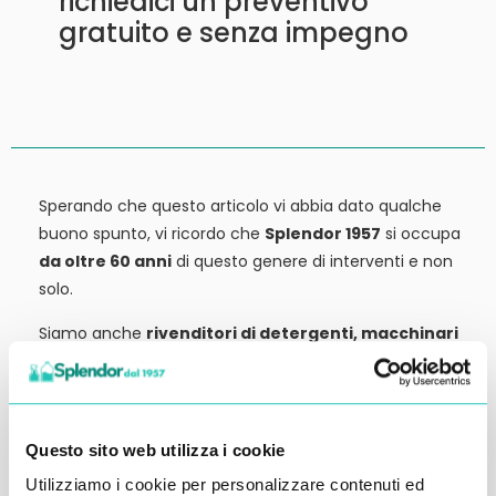
richiedici un preventivo
gratuito e senza impegno
Sperando che questo articolo vi abbia dato qualche
buono spunto, vi ricordo che
Splendor 1957
si occupa
da oltre 60 anni
di questo genere di interventi e non
solo.
Siamo anche
rivenditori di detergenti, macchinari
ed attrezzature:
tutto ciò che potrebbe servirvi,
potete trovarlo in vendita presso la nostra sede.
Contattateci qui per preventivi o anche solo per
Questo sito web utilizza i cookie
richiedere qualche informazione.
Utilizziamo i cookie per personalizzare contenuti ed
Ci vediamo al prossimo articolo.