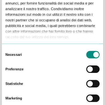
annunci, per fornire funzionalità dei social media e per
Alessandro Alfonsetti
analizzare il nostro traffico. Condividiamo inoltre
informazioni sul modo in cui utilizzi il nostro sito con i
nostri partner che si occupano di analisi dei dati web,
pubblicità e social media, i quali potrebbero combinarle
con altre informazioni che hai fornito loro o che hanno
raccolto dal tuo utilizzo dei loro servizi.
Inserisci i tuoi dati qui, ti ricontatteremo
entro 48 ore
Selezione
Necessari
del
consenso
Preferenze
Statistiche
Marketing