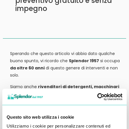
preventivo gratuito e senza
impegno
Sperando che questo articolo vi abbia dato qualche
buono spunto, vi ricordo che
Splendor 1957
si occupa
da oltre 60 anni
di questo genere di interventi e non
solo.
Siamo anche
rivenditori di detergenti, macchinari
ed attrezzature:
tutto ciò che potrebbe servirvi,
potete trovarlo in vendita presso la nostra sede.
Contattateci qui per preventivi o anche solo per
Questo sito web utilizza i cookie
richiedere qualche informazione.
Utilizziamo i cookie per personalizzare contenuti ed
Ci vediamo al prossimo articolo.