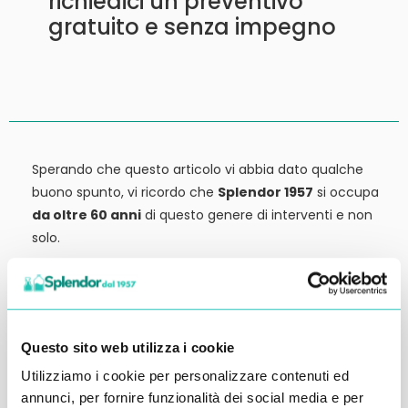
richiedici un preventivo
gratuito e senza impegno
Sperando che questo articolo vi abbia dato qualche
buono spunto, vi ricordo che
Splendor 1957
si occupa
da oltre 60 anni
di questo genere di interventi e non
solo.
Siamo anche
rivenditori di detergenti, macchinari
ed attrezzature:
tutto ciò che potrebbe servirvi,
potete trovarlo in vendita presso la nostra sede.
Questo sito web utilizza i cookie
Contattateci qui per preventivi o anche solo per
Utilizziamo i cookie per personalizzare contenuti ed
richiedere qualche informazione.
annunci, per fornire funzionalità dei social media e per
Ci vediamo al prossimo articolo.