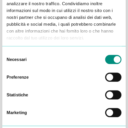
analizzare il nostro traffico. Condividiamo inoltre
Alessandro Alfonsetti
informazioni sul modo in cui utilizzi il nostro sito con i
nostri partner che si occupano di analisi dei dati web,
pubblicità e social media, i quali potrebbero combinarle
con altre informazioni che hai fornito loro o che hanno
raccolto dal tuo utilizzo dei loro servizi.
Inserisci i tuoi dati qui, ti ricontatteremo
Selezione
entro 48 ore
Necessari
del
consenso
Preferenze
Statistiche
Marketing