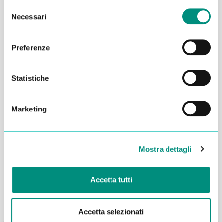
Selezione
Necessari
del
consenso
Preferenze
Statistiche
Marketing
Dichiaro di aver letto la
Privacy Policy
e acconsento al
trattamento dei miei dati per essere ricontattato
Mostra dettagli
INVIA
Accetta tutti
Accetta selezionati