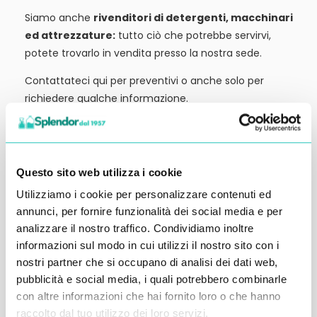
Siamo anche
rivenditori di detergenti, macchinari
ed attrezzature:
tutto ciò che potrebbe servirvi,
potete trovarlo in vendita presso la nostra sede.
Contattateci qui per preventivi o anche solo per
richiedere qualche informazione.
Ci vediamo al prossimo articolo.
Alessandro Alfonsetti
Questo sito web utilizza i cookie
Utilizziamo i cookie per personalizzare contenuti ed
annunci, per fornire funzionalità dei social media e per
analizzare il nostro traffico. Condividiamo inoltre
Inserisci i tuoi dati qui, ti ricontatteremo
informazioni sul modo in cui utilizzi il nostro sito con i
nostri partner che si occupano di analisi dei dati web,
entro 48 ore
pubblicità e social media, i quali potrebbero combinarle
con altre informazioni che hai fornito loro o che hanno
raccolto dal tuo utilizzo dei loro servizi.