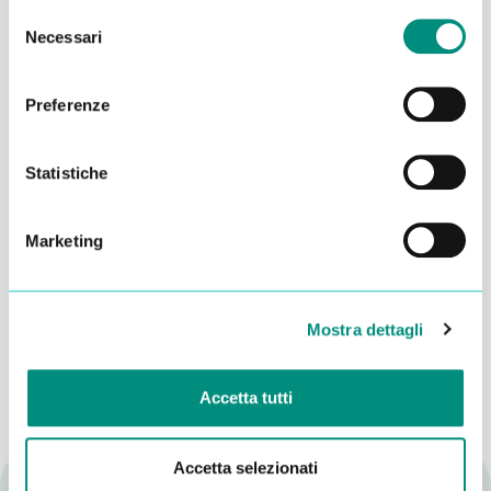
Selezione
Necessari
del
consenso
Preferenze
Statistiche
Marketing
Dichiaro di aver letto la
Privacy Policy
e acconsento al
trattamento dei miei dati per essere ricontattato
INVIA
Mostra dettagli
Accetta tutti
Accetta selezionati