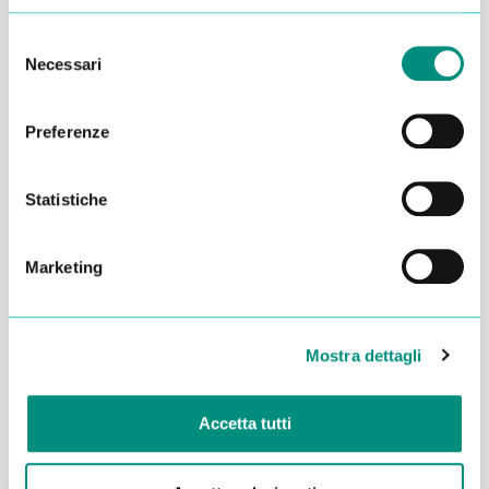
Selezione
Necessari
del
consenso
Preferenze
Statistiche
Marketing
Dichiaro di aver letto la
Privacy Policy
e acconsento al
trattamento dei miei dati per essere ricontattato
INVIA
Mostra dettagli
Accetta tutti