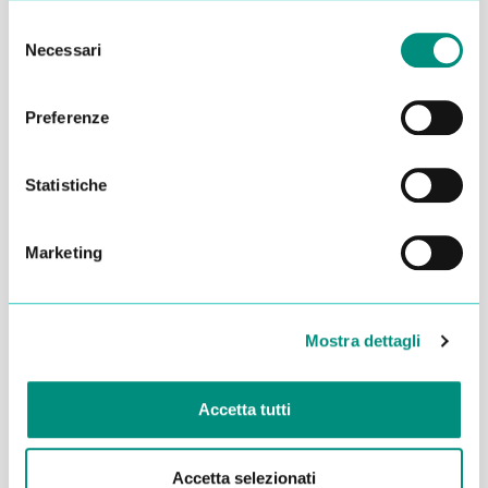
Selezione
Necessari
del
consenso
Preferenze
Statistiche
Marketing
Dichiaro di aver letto la
Privacy Policy
e acconsento al
trattamento dei miei dati per essere ricontattato
Mostra dettagli
INVIA
Accetta tutti
Accetta selezionati