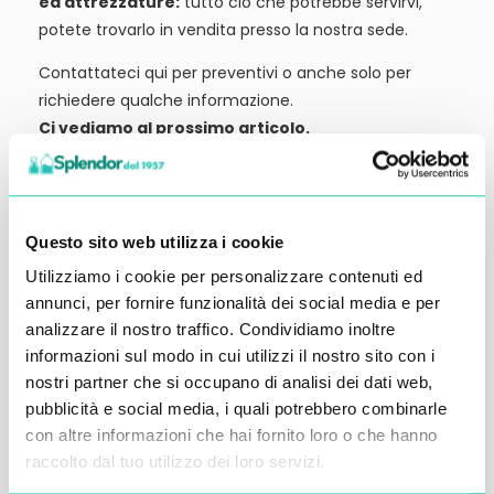
ed attrezzature:
tutto ciò che potrebbe servirvi,
potete trovarlo in vendita presso la nostra sede.
Contattateci qui per preventivi o anche solo per
richiedere qualche informazione.
Ci vediamo al prossimo articolo.
Alessandro Alfonsetti
Questo sito web utilizza i cookie
Utilizziamo i cookie per personalizzare contenuti ed
annunci, per fornire funzionalità dei social media e per
Inserisci i tuoi dati qui, ti ricontatteremo
analizzare il nostro traffico. Condividiamo inoltre
informazioni sul modo in cui utilizzi il nostro sito con i
entro 48 ore
nostri partner che si occupano di analisi dei dati web,
pubblicità e social media, i quali potrebbero combinarle
con altre informazioni che hai fornito loro o che hanno
raccolto dal tuo utilizzo dei loro servizi.