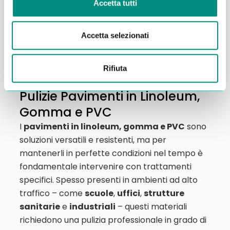
Accetta tutti
per ripristinarne l’estetica e la funzionalità. Con
il nostro servizio specializzato, rendiamo la
superficie
più liscia, uniforme e facile da
Accetta selezionati
mantenere
, valorizzando al meglio il fascino
autentico del tuo pavimento in cotto.
Rifiuta
Pulizie Pavimenti in Linoleum,
Gomma e PVC
I
pavimenti in linoleum, gomma e PVC
sono
soluzioni versatili e resistenti, ma per
mantenerli in perfette condizioni nel tempo è
fondamentale intervenire con trattamenti
specifici. Spesso presenti in ambienti ad alto
traffico – come
scuole
,
uffici
,
strutture
sanitarie
e
industriali
– questi materiali
richiedono una pulizia professionale in grado di