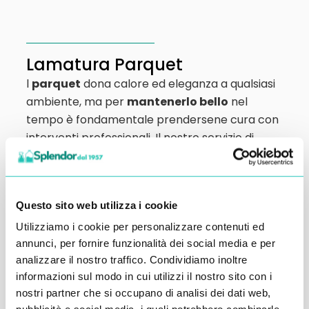
Lamatura Parquet
l
parquet
dona calore ed eleganza a qualsiasi
ambiente, ma per
mantenerlo bello
nel
tempo è fondamentale prendersene cura con
interventi professionali. Il nostro servizio di
lamatura del parquet
assicura risultati
impeccabili, proteggendo il legno e
valorizzandone l’aspetto originale. Scopri
Questo sito web utilizza i cookie
come possiamo riportare il tuo parquet al
massimo splendore.
Utilizziamo i cookie per personalizzare contenuti ed
annunci, per fornire funzionalità dei social media e per
analizzare il nostro traffico. Condividiamo inoltre
Levigatura, Lucidatura e
informazioni sul modo in cui utilizzi il nostro sito con i
nostri partner che si occupano di analisi dei dati web,
Restauro Marmo