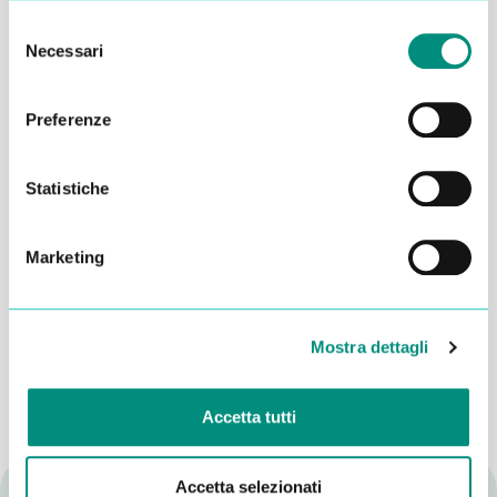
Selezione
Necessari
del
consenso
Preferenze
Statistiche
Dichiaro di aver letto la
Privacy Policy
e acconsento al
Marketing
trattamento dei miei dati per essere ricontattato
INVIA
Mostra dettagli
Accetta tutti
Accetta selezionati