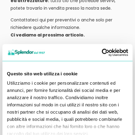
ed attrezzature:
tutto ciò che potrebbe servirvi,
potete trovarlo in vendita presso la nostra sede.
Contattateci qui per preventivi o anche solo per
richiedere qualche informazione.
Ci vediamo al prossimo articolo.
Alessandro Alfonsetti
Questo sito web utilizza i cookie
Utilizziamo i cookie per personalizzare contenuti ed
Inserisci i tuoi dati qui, ti ricontatteremo
annunci, per fornire funzionalità dei social media e per
analizzare il nostro traffico. Condividiamo inoltre
entro 48 ore
informazioni sul modo in cui utilizzi il nostro sito con i
nostri partner che si occupano di analisi dei dati web,
pubblicità e social media, i quali potrebbero combinarle
con altre informazioni che hai fornito loro o che hanno
raccolto dal tuo utilizzo dei loro servizi.