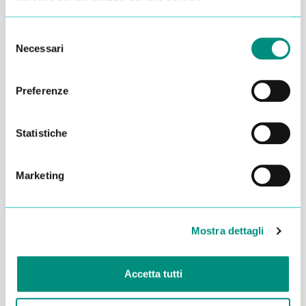
Selezione
Necessari
del
consenso
Preferenze
Statistiche
Marketing
Dichiaro di aver letto la
Privacy Policy
e acconsento al
trattamento dei miei dati per essere ricontattato
Mostra dettagli
INVIA
Accetta tutti