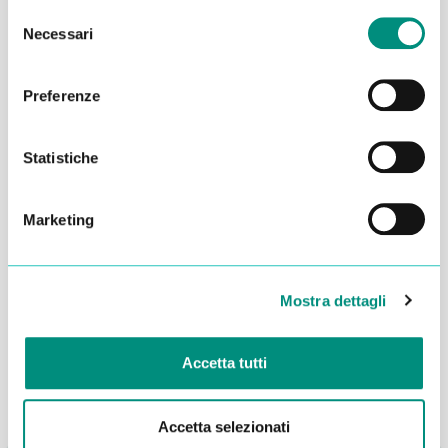
Selezione
Necessari
del
consenso
Preferenze
Statistiche
Marketing
Dichiaro di aver letto la
Privacy Policy
e acconsento al
trattamento dei miei dati per essere ricontattato
Mostra dettagli
INVIA
Accetta tutti
Accetta selezionati