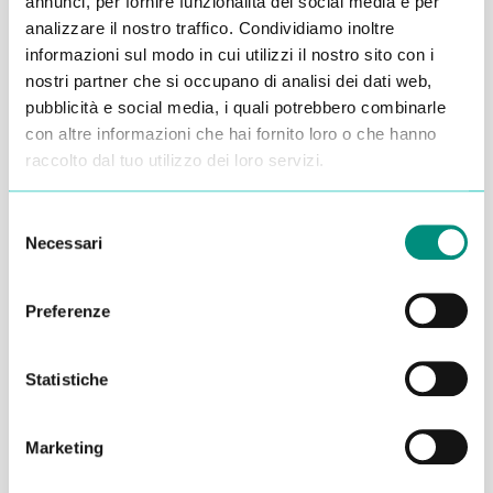
annunci, per fornire funzionalità dei social media e per
analizzare il nostro traffico. Condividiamo inoltre
Alessandro Alfonsetti
informazioni sul modo in cui utilizzi il nostro sito con i
nostri partner che si occupano di analisi dei dati web,
pubblicità e social media, i quali potrebbero combinarle
con altre informazioni che hai fornito loro o che hanno
raccolto dal tuo utilizzo dei loro servizi.
Inserisci i tuoi dati qui, ti ricontatteremo
Selezione
entro 48 ore
Necessari
del
consenso
Preferenze
Statistiche
Marketing