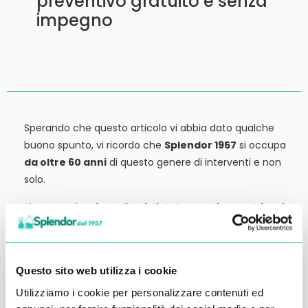
preventivo gratuito e senza
impegno
Sperando che questo articolo vi abbia dato qualche
buono spunto, vi ricordo che
Splendor 1957
si occupa
da oltre 60 anni
di questo genere di interventi e non
solo.
Siamo anche
rivenditori di detergenti, macchinari
ed attrezzature:
tutto ciò che potrebbe servirvi,
potete trovarlo in vendita presso la nostra sede.
Contattateci qui per preventivi o anche solo per
Questo sito web utilizza i cookie
richiedere qualche informazione.
Utilizziamo i cookie per personalizzare contenuti ed
Ci vediamo al prossimo articolo.