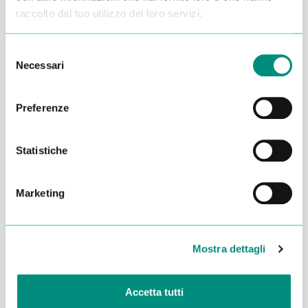
raccolto dal tuo utilizzo dei loro servizi.
Selezione
Necessari
del
consenso
Preferenze
Statistiche
Marketing
Dichiaro di aver letto la
Privacy Policy
e acconsento al
trattamento dei miei dati per essere ricontattato
Mostra dettagli
INVIA
Accetta tutti