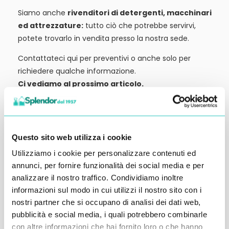
Siamo anche
rivenditori di detergenti, macchinari
ed attrezzature:
tutto ciò che potrebbe servirvi,
potete trovarlo in vendita presso la nostra sede.
Contattateci qui per preventivi o anche solo per
richiedere qualche informazione.
Ci vediamo al prossimo articolo.
Alessandro Alfonsetti
Questo sito web utilizza i cookie
Utilizziamo i cookie per personalizzare contenuti ed
annunci, per fornire funzionalità dei social media e per
Inserisci i tuoi dati qui, ti ricontatteremo
analizzare il nostro traffico. Condividiamo inoltre
informazioni sul modo in cui utilizzi il nostro sito con i
entro 48 ore
nostri partner che si occupano di analisi dei dati web,
pubblicità e social media, i quali potrebbero combinarle
con altre informazioni che hai fornito loro o che hanno