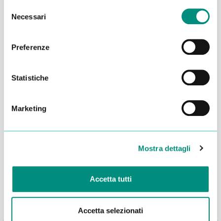
Selezione
Necessari
del
consenso
Preferenze
Statistiche
Marketing
Dichiaro di aver letto la
Privacy Policy
e acconsento al
trattamento dei miei dati per essere ricontattato
Mostra dettagli
INVIA
Accetta tutti
Accetta selezionati