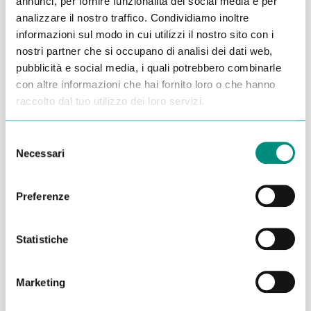
annunci, per fornire funzionalità dei social media e per
analizzare il nostro traffico. Condividiamo inoltre
Alessandro Alfonsetti
informazioni sul modo in cui utilizzi il nostro sito con i
nostri partner che si occupano di analisi dei dati web,
pubblicità e social media, i quali potrebbero combinarle
con altre informazioni che hai fornito loro o che hanno
raccolto dal tuo utilizzo dei loro servizi.
Inserisci i tuoi dati qui, ti ricontatteremo
Selezione
entro 48 ore
Necessari
del
consenso
Preferenze
Statistiche
Marketing