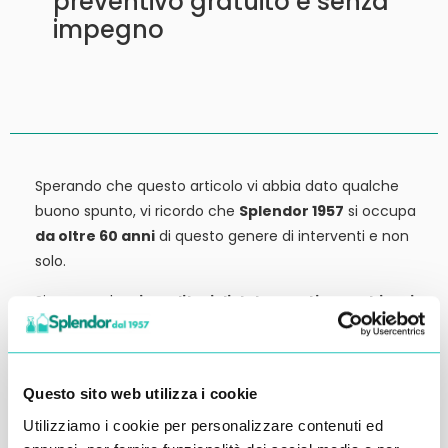
preventivo gratuito e senza
impegno
Sperando che questo articolo vi abbia dato qualche
buono spunto, vi ricordo che
Splendor 1957
si occupa
da oltre 60 anni
di questo genere di interventi e non
solo.
Siamo anche
rivenditori di detergenti, macchinari
ed attrezzature:
tutto ciò che potrebbe servirvi,
potete trovarlo in vendita presso la nostra sede.
Contattateci qui per preventivi o anche solo per
Questo sito web utilizza i cookie
richiedere qualche informazione.
Utilizziamo i cookie per personalizzare contenuti ed
Ci vediamo al prossimo articolo.