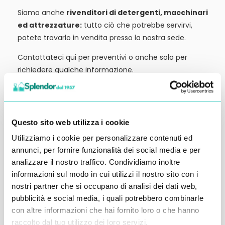
Siamo anche
rivenditori di detergenti, macchinari
ed attrezzature:
tutto ciò che potrebbe servirvi,
potete trovarlo in vendita presso la nostra sede.
Contattateci qui per preventivi o anche solo per
richiedere qualche informazione.
Ci vediamo al prossimo articolo.
Alessandro Alfonsetti
Questo sito web utilizza i cookie
Utilizziamo i cookie per personalizzare contenuti ed
annunci, per fornire funzionalità dei social media e per
analizzare il nostro traffico. Condividiamo inoltre
Inserisci i tuoi dati qui, ti ricontatteremo
informazioni sul modo in cui utilizzi il nostro sito con i
nostri partner che si occupano di analisi dei dati web,
entro 48 ore
pubblicità e social media, i quali potrebbero combinarle
con altre informazioni che hai fornito loro o che hanno
raccolto dal tuo utilizzo dei loro servizi.