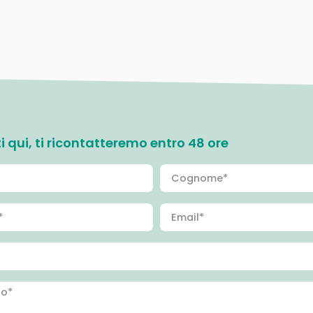
ati qui, ti ricontatteremo entro 48 ore