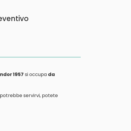
reventivo
ndor 1957
si occupa
da
 potrebbe servirvi, potete