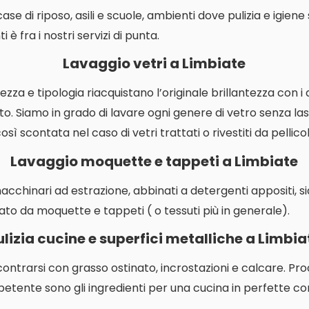
i case di riposo, asili e scuole, ambienti dove pulizia e igien
 è fra i nostri servizi di punta.
Lavaggio vetri a Limbiate
ezza e tipologia riacquistano l’originale brillantezza con i
o. Siamo in grado di lavare ogni genere di vetro senza las
ì scontata nel caso di vetri trattati o rivestiti da pellicol
Lavaggio moquette e tappeti a Limbiate
macchinari ad estrazione, abbinati a detergenti appositi, s
ato da moquette e tappeti ( o tessuti più in generale).
ulizia cucine e superfici metalliche a Limbia
contrarsi con grasso ostinato, incrostazioni e calcare. P
etente sono gli ingredienti per una cucina in perfette con