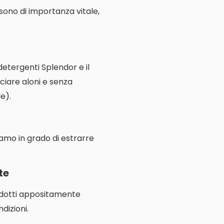
e sono di importanza vitale,
 detergenti Splendor e il
ciare aloni e senza
e).
iamo in grado di estrarre
te
rodotti appositamente
dizioni.