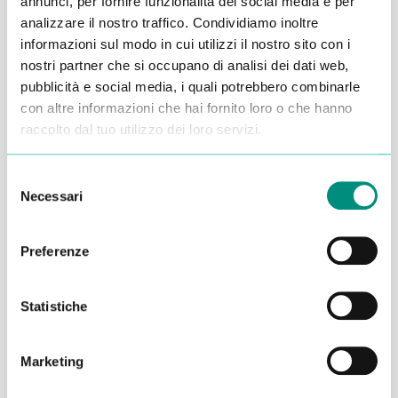
annunci, per fornire funzionalità dei social media e per
analizzare il nostro traffico. Condividiamo inoltre
Alessandro Alfonsetti
informazioni sul modo in cui utilizzi il nostro sito con i
nostri partner che si occupano di analisi dei dati web,
pubblicità e social media, i quali potrebbero combinarle
con altre informazioni che hai fornito loro o che hanno
raccolto dal tuo utilizzo dei loro servizi.
Inserisci i tuoi dati qui, ti ricontatteremo
Selezione
entro 48 ore
Necessari
del
consenso
Preferenze
Statistiche
Marketing