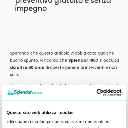
preventivo gratuito e senza
impegno
Sperando che questo articolo vi abbia dato qualche
buono spunto, vi ricordo che
Splendor 1957
si occupa
da oltre 60 anni
di questo genere di interventi e non
solo.
Siamo anche
rivenditori di detergenti, macchinari
ed attrezzature:
tutto ciò che potrebbe servirvi,
potete trovarlo in vendita presso la nostra sede.
Contattateci qui per preventivi o anche solo per
Questo sito web utilizza i cookie
richiedere qualche informazione.
Utilizziamo i cookie per personalizzare contenuti ed
Ci vediamo al prossimo articolo.