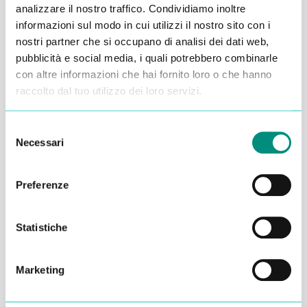
analizzare il nostro traffico. Condividiamo inoltre
Alessandro Alfonsetti
informazioni sul modo in cui utilizzi il nostro sito con i
nostri partner che si occupano di analisi dei dati web,
pubblicità e social media, i quali potrebbero combinarle
con altre informazioni che hai fornito loro o che hanno
raccolto dal tuo utilizzo dei loro servizi.
Inserisci i tuoi dati qui, ti ricontatteremo
Selezione
entro 48 ore
Necessari
del
consenso
Preferenze
Statistiche
Marketing