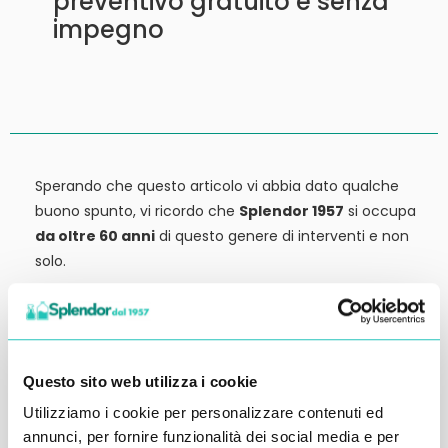
preventivo gratuito e senza
impegno
Sperando che questo articolo vi abbia dato qualche
buono spunto, vi ricordo che
Splendor 1957
si occupa
da oltre 60 anni
di questo genere di interventi e non
solo.
Siamo anche
rivenditori di detergenti, macchinari
ed attrezzature:
tutto ciò che potrebbe servirvi,
potete trovarlo in vendita presso la nostra sede.
Questo sito web utilizza i cookie
Contattateci qui per preventivi o anche solo per
Utilizziamo i cookie per personalizzare contenuti ed
richiedere qualche informazione.
annunci, per fornire funzionalità dei social media e per
Ci vediamo al prossimo articolo.