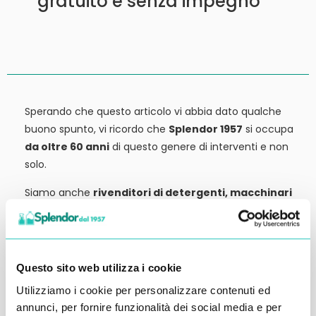
gratuito e senza impegno
Sperando che questo articolo vi abbia dato qualche
buono spunto, vi ricordo che
Splendor 1957
si occupa
da oltre 60 anni
di questo genere di interventi e non
solo.
Siamo anche
rivenditori di detergenti, macchinari
ed attrezzature:
tutto ciò che potrebbe servirvi,
potete trovarlo in vendita presso la nostra sede.
Contattateci qui per preventivi o anche solo per
Questo sito web utilizza i cookie
richiedere qualche informazione.
Ci vediamo al prossimo articolo.
Utilizziamo i cookie per personalizzare contenuti ed
annunci, per fornire funzionalità dei social media e per