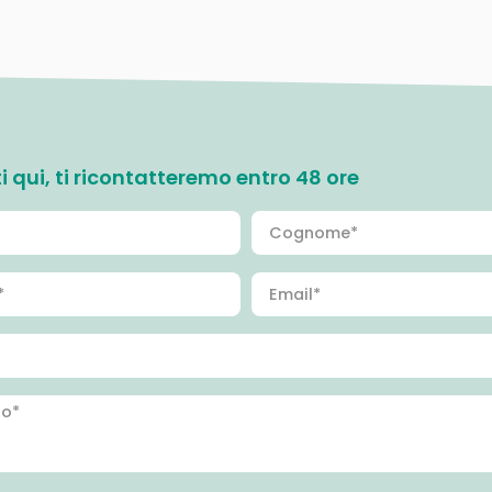
ati qui, ti ricontatteremo entro 48 ore