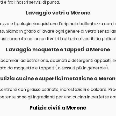
 è fra i nostri servizi di punta.
Lavaggio vetri a Merone
ezza e tipologia riacquistano l’originale brillantezza con i
o. Siamo in grado di lavare ogni genere di vetro senza las
ì scontata nel caso di vetri trattati o rivestiti da pellicol
Lavaggio moquette e tappeti a Merone
macchinari ad estrazione, abbinati a detergenti appositi, s
ato da moquette e tappeti ( o tessuti più in generale).
ulizia cucine e superfici metalliche a Mero
contrarsi con grasso ostinato, incrostazioni e calcare. P
etente sono gli ingredienti per una cucina in perfette con
Pulizie civili a Merone