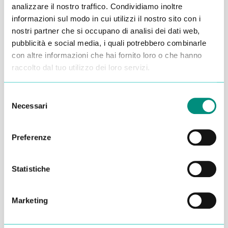
analizzare il nostro traffico. Condividiamo inoltre
Alessandro Alfonsetti
informazioni sul modo in cui utilizzi il nostro sito con i
nostri partner che si occupano di analisi dei dati web,
pubblicità e social media, i quali potrebbero combinarle
con altre informazioni che hai fornito loro o che hanno
raccolto dal tuo utilizzo dei loro servizi.
Inserisci i tuoi dati qui, ti ricontatteremo
Selezione
entro 48 ore
Necessari
del
consenso
Preferenze
Statistiche
Marketing