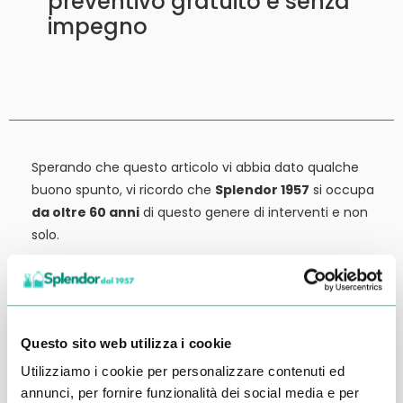
preventivo gratuito e senza
impegno
Sperando che questo articolo vi abbia dato qualche
buono spunto, vi ricordo che
Splendor 1957
si occupa
da oltre 60 anni
di questo genere di interventi e non
solo.
Siamo anche
rivenditori di detergenti, macchinari
ed attrezzature:
tutto ciò che potrebbe servirvi,
potete trovarlo in vendita presso la nostra sede.
Questo sito web utilizza i cookie
Contattateci qui per preventivi o anche solo per
Utilizziamo i cookie per personalizzare contenuti ed
richiedere qualche informazione.
annunci, per fornire funzionalità dei social media e per
Ci vediamo al prossimo articolo.