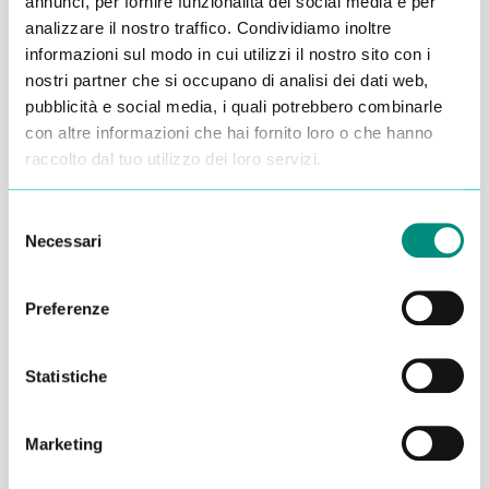
annunci, per fornire funzionalità dei social media e per
analizzare il nostro traffico. Condividiamo inoltre
Alessandro Alfonsetti
informazioni sul modo in cui utilizzi il nostro sito con i
nostri partner che si occupano di analisi dei dati web,
pubblicità e social media, i quali potrebbero combinarle
con altre informazioni che hai fornito loro o che hanno
raccolto dal tuo utilizzo dei loro servizi.
Inserisci i tuoi dati qui, ti ricontatteremo
Selezione
entro 48 ore
Necessari
del
consenso
Preferenze
Statistiche
Marketing