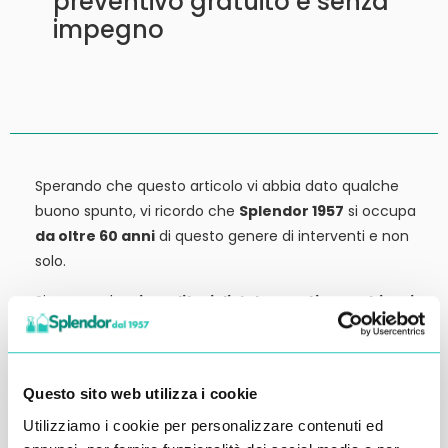
preventivo gratuito e senza
impegno
Sperando che questo articolo vi abbia dato qualche
buono spunto, vi ricordo che
Splendor 1957
si occupa
da oltre 60 anni
di questo genere di interventi e non
solo.
Siamo anche
rivenditori di detergenti, macchinari
ed attrezzature:
tutto ciò che potrebbe servirvi,
potete trovarlo in vendita presso la nostra sede.
Contattateci qui per preventivi o anche solo per
Questo sito web utilizza i cookie
richiedere qualche informazione.
Utilizziamo i cookie per personalizzare contenuti ed
Ci vediamo al prossimo articolo.