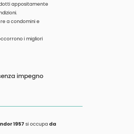
rodotti appositamente
dizioni.
ltre a condomini e
ccorrono i migliori
senza impegno
ndor 1957
si occupa
da