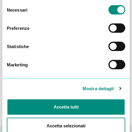
Selezione
Necessari
del
consenso
Preferenze
Statistiche
Marketing
Dichiaro di aver letto la
Privacy Policy
e acconsento al
trattamento dei miei dati per essere ricontattato
INVIA
Mostra dettagli
Accetta tutti
Accetta selezionati