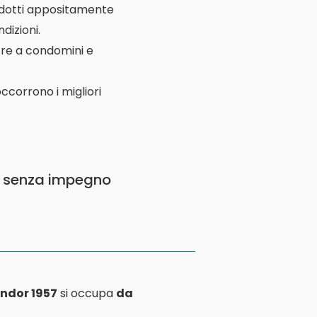
rodotti appositamente
dizioni.
ltre a condomini e
ccorrono i migliori
 senza impegno
ndor 1957
si occupa
da