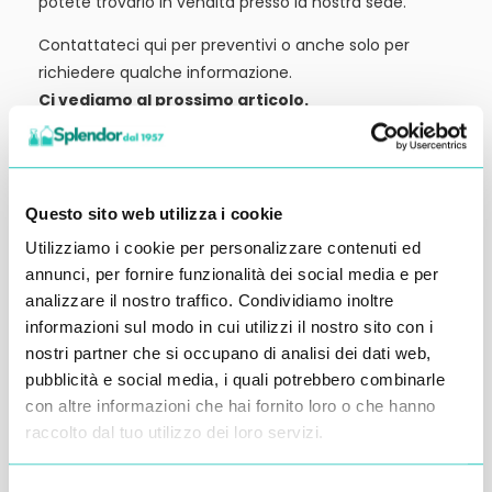
potete trovarlo in vendita presso la nostra sede.
Contattateci qui per preventivi o anche solo per
richiedere qualche informazione.
Ci vediamo al prossimo articolo.
Alessandro Alfonsetti
Questo sito web utilizza i cookie
Utilizziamo i cookie per personalizzare contenuti ed
annunci, per fornire funzionalità dei social media e per
Inserisci i tuoi dati qui, ti ricontatteremo
analizzare il nostro traffico. Condividiamo inoltre
informazioni sul modo in cui utilizzi il nostro sito con i
entro 48 ore
nostri partner che si occupano di analisi dei dati web,
pubblicità e social media, i quali potrebbero combinarle
con altre informazioni che hai fornito loro o che hanno
raccolto dal tuo utilizzo dei loro servizi.