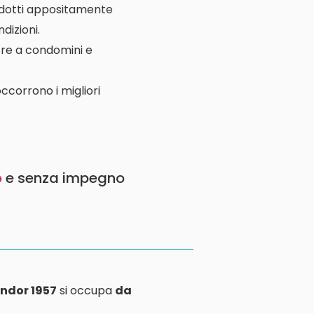
rodotti appositamente
dizioni.
ltre a condomini e
ccorrono i migliori
o
e senza impegno
ndor 1957
si occupa
da