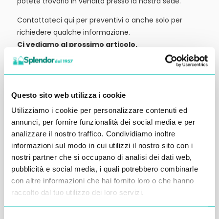
potete trovarlo in vendita presso la nostra sede.
Contattateci qui per preventivi o anche solo per
richiedere qualche informazione.
Ci vediamo al prossimo articolo.
Alessandro Alfonsetti
Questo sito web utilizza i cookie
Utilizziamo i cookie per personalizzare contenuti ed
annunci, per fornire funzionalità dei social media e per
Inserisci i tuoi dati qui, ti ricontatteremo
analizzare il nostro traffico. Condividiamo inoltre
informazioni sul modo in cui utilizzi il nostro sito con i
entro 48 ore
nostri partner che si occupano di analisi dei dati web,
pubblicità e social media, i quali potrebbero combinarle
con altre informazioni che hai fornito loro o che hanno
raccolto dal tuo utilizzo dei loro servizi.