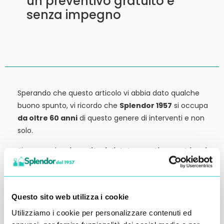
un preventivo gratuito e
senza impegno
Sperando che questo articolo vi abbia dato qualche
buono spunto, vi ricordo che
Splendor 1957
si occupa
da oltre 60 anni
di questo genere di interventi e non
solo.
Siamo anche
rivenditori di detergenti, macchinari
ed attrezzature:
tutto ciò che potrebbe servirvi,
potete trovarlo in vendita presso la nostra sede.
Contattateci qui per preventivi o anche solo per
Questo sito web utilizza i cookie
richiedere qualche informazione.
Utilizziamo i cookie per personalizzare contenuti ed
Ci vediamo al prossimo articolo.