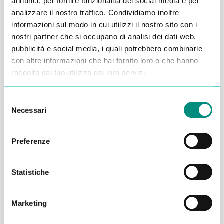
annunci, per fornire funzionalità dei social media e per
analizzare il nostro traffico. Condividiamo inoltre
Alessandro Alfonsetti
informazioni sul modo in cui utilizzi il nostro sito con i
nostri partner che si occupano di analisi dei dati web,
pubblicità e social media, i quali potrebbero combinarle
con altre informazioni che hai fornito loro o che hanno
raccolto dal tuo utilizzo dei loro servizi.
Inserisci i tuoi dati qui, ti ricontatteremo
Selezione
entro 48 ore
Necessari
del
consenso
Preferenze
Statistiche
Marketing