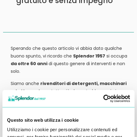
gratuito e senza impegno
Sperando che questo articolo vi abbia dato qualche
buono spunto, vi ricordo che
Splendor 1957
si occupa
da oltre 60 anni
di questo genere di interventi e non
solo.
Siamo anche
rivenditori di detergenti, macchinari
ed attrezzature:
tutto ciò che potrebbe servirvi,
potete trovarlo in vendita presso la nostra sede.
Contattateci qui per preventivi o anche solo per
richiedere qualche informazione.
Questo sito web utilizza i cookie
Ci vediamo al prossimo articolo.
Utilizziamo i cookie per personalizzare contenuti ed
annunci, per fornire funzionalità dei social media e per