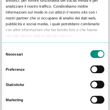
annunci, per fornire funzionalità dei social media e per
analizzare il nostro traffico. Condividiamo inoltre
Alessandro Alfonsetti
informazioni sul modo in cui utilizzi il nostro sito con i
nostri partner che si occupano di analisi dei dati web,
pubblicità e social media, i quali potrebbero combinarle
con altre informazioni che hai fornito loro o che hanno
raccolto dal tuo utilizzo dei loro servizi.
Inserisci i tuoi dati qui, ti ricontatteremo
Selezione
entro 48 ore
Necessari
del
consenso
Preferenze
Statistiche
Marketing