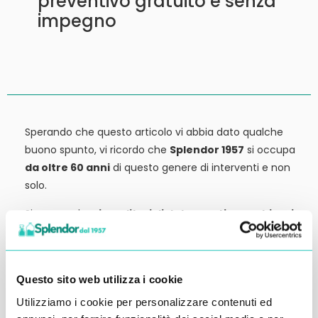
preventivo gratuito e senza
impegno
Sperando che questo articolo vi abbia dato qualche
buono spunto, vi ricordo che
Splendor 1957
si occupa
da oltre 60 anni
di questo genere di interventi e non
solo.
Siamo anche
rivenditori di detergenti, macchinari
ed attrezzature:
tutto ciò che potrebbe servirvi,
potete trovarlo in vendita presso la nostra sede.
Contattateci qui per preventivi o anche solo per
Questo sito web utilizza i cookie
richiedere qualche informazione.
Utilizziamo i cookie per personalizzare contenuti ed
Ci vediamo al prossimo articolo.