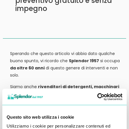
preventivo gratuito e senza
impegno
Sperando che questo articolo vi abbia dato qualche
buono spunto, vi ricordo che
Splendor 1957
si occupa
da oltre 60 anni
di questo genere di interventi e non
solo.
Siamo anche
rivenditori di detergenti, macchinari
ed attrezzature:
tutto ciò che potrebbe servirvi,
potete trovarlo in vendita presso la nostra sede.
Contattateci qui per preventivi o anche solo per
Questo sito web utilizza i cookie
richiedere qualche informazione.
Utilizziamo i cookie per personalizzare contenuti ed
Ci vediamo al prossimo articolo.