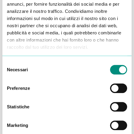
annunci, per fornire funzionalità dei social media e per
Alessandro Alfonsetti
analizzare il nostro traffico. Condividiamo inoltre
informazioni sul modo in cui utilizzi il nostro sito con i
nostri partner che si occupano di analisi dei dati web,
pubblicità e social media, i quali potrebbero combinarle
con altre informazioni che hai fornito loro o che hanno
raccolto dal tuo utilizzo dei loro servizi.
Inserisci i tuoi dati qui, ti ricontatteremo
entro 48 ore
Selezione
Necessari
del
consenso
Preferenze
Statistiche
Marketing