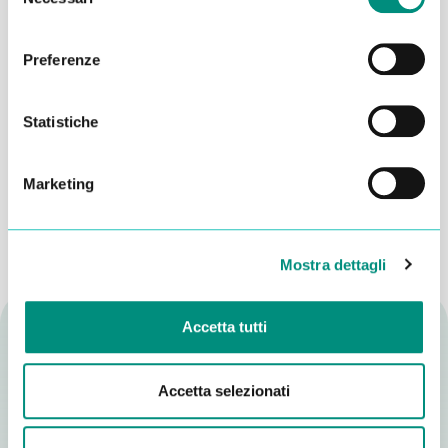
del
consenso
Preferenze
Dichiaro di aver letto la
Privacy Policy
e acconsento al trattamento dei
Statistiche
miei dati per essere ricontattato
INVIA
Marketing
Mostra dettagli
Accetta tutti
Accetta selezionati
Altri consigli utili