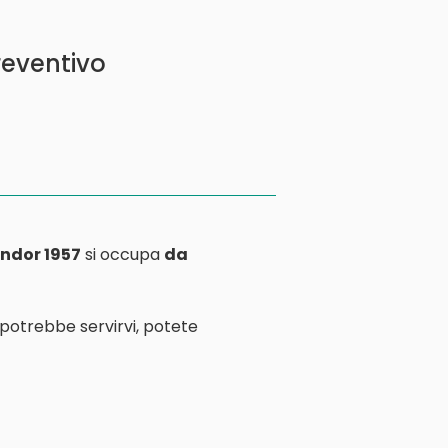
reventivo
ndor 1957
si occupa
da
 potrebbe servirvi, potete