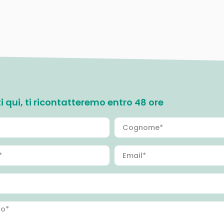
ati qui, ti ricontatteremo entro 48 ore