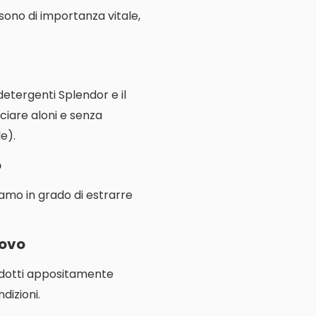
e sono di importanza vitale,
 detergenti Splendor e il
ciare aloni e senza
e).
o
iamo in grado di estrarre
novo
rodotti appositamente
dizioni.