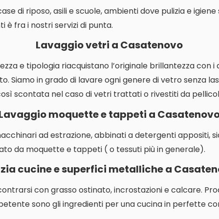
i case di riposo, asili e scuole, ambienti dove pulizia e igien
 è fra i nostri servizi di punta.
Lavaggio vetri a Casatenovo
ezza e tipologia riacquistano l’originale brillantezza con i
o. Siamo in grado di lavare ogni genere di vetro senza las
ì scontata nel caso di vetri trattati o rivestiti da pellicol
Lavaggio moquette e tappeti a Casatenov
macchinari ad estrazione, abbinati a detergenti appositi, s
ato da moquette e tappeti ( o tessuti più in generale).
izia cucine e superfici metalliche a Casate
contrarsi con grasso ostinato, incrostazioni e calcare. P
etente sono gli ingredienti per una cucina in perfette con