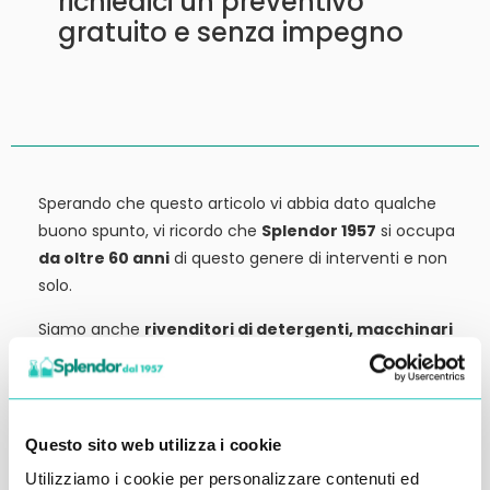
richiedici un preventivo
gratuito e senza impegno
Sperando che questo articolo vi abbia dato qualche
buono spunto, vi ricordo che
Splendor 1957
si occupa
da oltre 60 anni
di questo genere di interventi e non
solo.
Siamo anche
rivenditori di detergenti, macchinari
ed attrezzature:
tutto ciò che potrebbe servirvi,
potete trovarlo in vendita presso la nostra sede.
Contattateci qui per preventivi o anche solo per
Questo sito web utilizza i cookie
richiedere qualche informazione.
Utilizziamo i cookie per personalizzare contenuti ed
Ci vediamo al prossimo articolo.