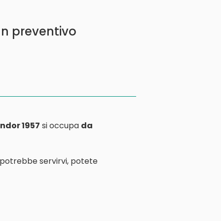
un preventivo
ndor 1957
si occupa
da
 potrebbe servirvi, potete