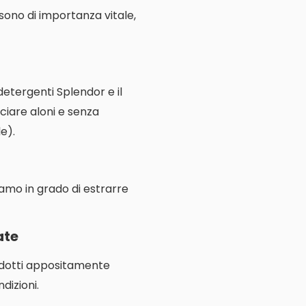
e sono di importanza vitale,
 detergenti Splendor e il
ciare aloni e senza
e).
iamo in grado di estrarre
ate
rodotti appositamente
dizioni.