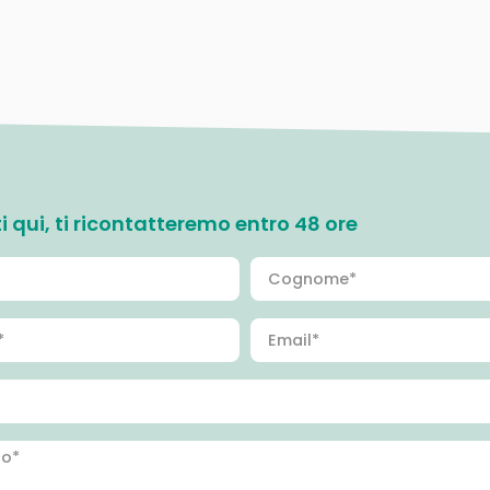
ati qui, ti ricontatteremo entro 48 ore