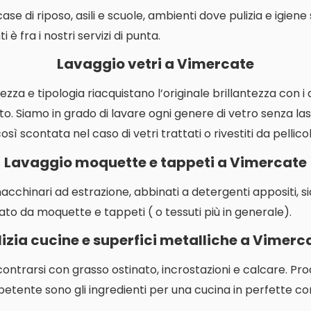
i case di riposo, asili e scuole, ambienti dove pulizia e igien
 è fra i nostri servizi di punta.
Lavaggio vetri a Vimercate
ezza e tipologia riacquistano l’originale brillantezza con i
o. Siamo in grado di lavare ogni genere di vetro senza las
ì scontata nel caso di vetri trattati o rivestiti da pellicol
Lavaggio moquette e tappeti a Vimercate
macchinari ad estrazione, abbinati a detergenti appositi, s
ato da moquette e tappeti ( o tessuti più in generale).
lizia cucine e superfici metalliche a Vimerc
contrarsi con grasso ostinato, incrostazioni e calcare. P
etente sono gli ingredienti per una cucina in perfette con