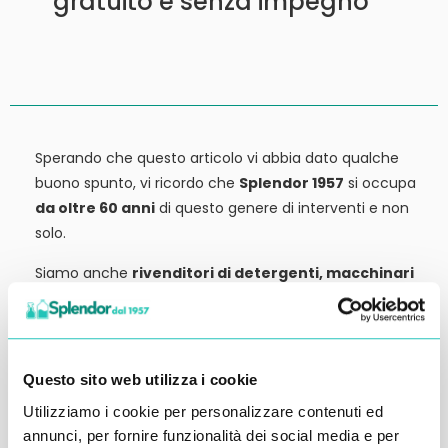
gratuito e senza impegno
Sperando che questo articolo vi abbia dato qualche
buono spunto, vi ricordo che
Splendor 1957
si occupa
da oltre 60 anni
di questo genere di interventi e non
solo.
Siamo anche
rivenditori di detergenti, macchinari
ed attrezzature:
tutto ciò che potrebbe servirvi,
potete trovarlo in vendita presso la nostra sede.
Contattateci qui per preventivi o anche solo per
Questo sito web utilizza i cookie
richiedere qualche informazione.
Ci vediamo al prossimo articolo.
Utilizziamo i cookie per personalizzare contenuti ed
annunci, per fornire funzionalità dei social media e per