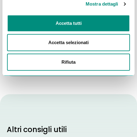
Mostra dettagli
Accetta tutti
Dichiaro di aver letto la
Privacy Policy
e acconsento al
Accetta selezionati
trattamento dei miei dati per essere ricontattato
INVIA
Rifiuta
Altri consigli utili