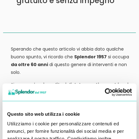
gratuito e senza impegno
Sperando che questo articolo vi abbia dato qualche
buono spunto, vi ricordo che
Splendor 1957
si occupa
da oltre 60 anni
di questo genere di interventi e non
solo.
Siamo anche
rivenditori di detergenti, macchinari
ed attrezzature:
tutto ciò che potrebbe servirvi,
potete trovarlo in vendita presso la nostra sede.
Contattateci qui per preventivi o anche solo per
Questo sito web utilizza i cookie
richiedere qualche informazione.
Utilizziamo i cookie per personalizzare contenuti ed
Ci vediamo al prossimo articolo.
annunci, per fornire funzionalità dei social media e per
analizzare il nostro traffico. Condividiamo inoltre