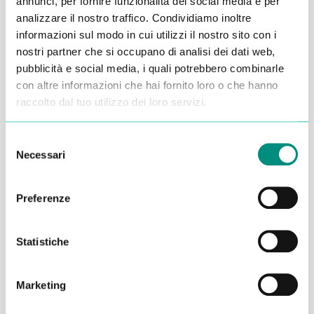
annunci, per fornire funzionalità dei social media e per
analizzare il nostro traffico. Condividiamo inoltre
Alessandro Alfonsetti
informazioni sul modo in cui utilizzi il nostro sito con i
nostri partner che si occupano di analisi dei dati web,
pubblicità e social media, i quali potrebbero combinarle
con altre informazioni che hai fornito loro o che hanno
raccolto dal tuo utilizzo dei loro servizi.
Inserisci i tuoi dati qui, ti ricontatteremo
Selezione
entro 48 ore
Necessari
del
consenso
Preferenze
Statistiche
Marketing