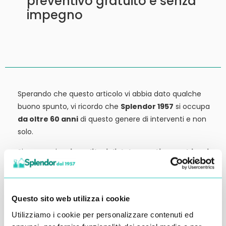
preventivo gratuito e senza
impegno
Sperando che questo articolo vi abbia dato qualche
buono spunto, vi ricordo che
Splendor 1957
si occupa
da oltre 60 anni
di questo genere di interventi e non
solo.
Siamo anche
rivenditori di detergenti, macchinari
ed attrezzature:
tutto ciò che potrebbe servirvi,
potete trovarlo in vendita presso la nostra sede.
Contattateci qui per preventivi o anche solo per
Questo sito web utilizza i cookie
richiedere qualche informazione.
Utilizziamo i cookie per personalizzare contenuti ed
Ci vediamo al prossimo articolo.