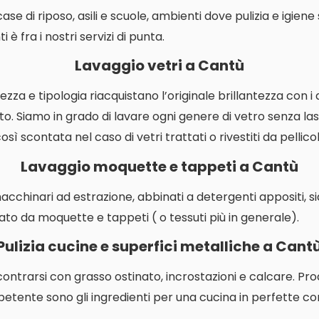
i case di riposo, asili e scuole, ambienti dove pulizia e igien
 è fra i nostri servizi di punta.
Lavaggio vetri a Cantù
ezza e tipologia riacquistano l’originale brillantezza con i
o. Siamo in grado di lavare ogni genere di vetro senza las
ì scontata nel caso di vetri trattati o rivestiti da pellicol
Lavaggio moquette e tappeti a Cantù
macchinari ad estrazione, abbinati a detergenti appositi, s
ato da moquette e tappeti ( o tessuti più in generale).
Pulizia cucine e superfici metalliche a Cant
contrarsi con grasso ostinato, incrostazioni e calcare. P
etente sono gli ingredienti per una cucina in perfette con