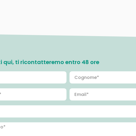
ati qui, ti ricontatteremo entro 48 ore