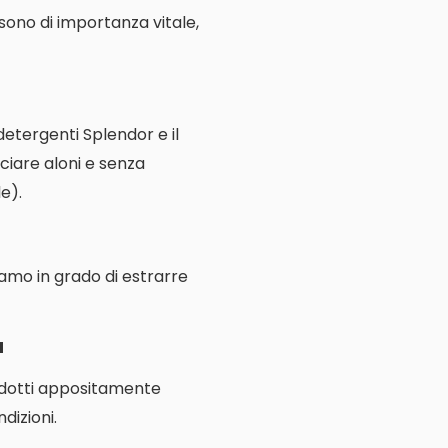
e sono di importanza vitale,
 detergenti Splendor e il
ciare aloni e senza
e).
iamo in grado di estrarre
ù
rodotti appositamente
dizioni.