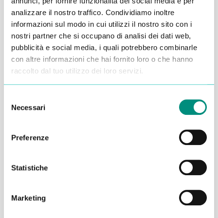
annunci, per fornire funzionalità dei social media e per
analizzare il nostro traffico. Condividiamo inoltre
Alessandro Alfonsetti
informazioni sul modo in cui utilizzi il nostro sito con i
nostri partner che si occupano di analisi dei dati web,
pubblicità e social media, i quali potrebbero combinarle
con altre informazioni che hai fornito loro o che hanno
raccolto dal tuo utilizzo dei loro servizi.
Inserisci i tuoi dati qui, ti ricontatteremo
Selezione
entro 48 ore
Necessari
del
consenso
Preferenze
Statistiche
Marketing