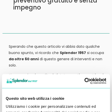
preventivo gratuito e senza
impegno
Sperando che questo articolo vi abbia dato qualche
buono spunto, vi ricordo che
Splendor 1957
si occupa
da oltre 60 anni
di questo genere di interventi e non
solo.
Siamo anche
rivenditori di detergenti, macchinari
ed attrezzature:
tutto ciò che potrebbe servirvi,
potete trovarlo in vendita presso la nostra sede.
Contattateci qui per preventivi o anche solo per
Questo sito web utilizza i cookie
richiedere qualche informazione.
Utilizziamo i cookie per personalizzare contenuti ed
Ci vediamo al prossimo articolo.