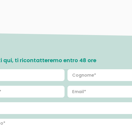
ati qui, ti ricontatteremo entro 48 ore