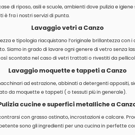
i case di riposo, asili e scuole, ambienti dove pulizia e igien
 è fra i nostri servizi di punta.
Lavaggio vetri a Canzo
ezza e tipologia riacquistano l’originale brillantezza con i
o. Siamo in grado di lavare ogni genere di vetro senza las
ì scontata nel caso di vetri trattati o rivestiti da pellicol
Lavaggio moquette e tappeti a Canzo
macchinari ad estrazione, abbinati a detergenti appositi, s
ato da moquette e tappeti ( o tessuti più in generale).
Pulizia cucine e superfici metalliche a Canz
contrarsi con grasso ostinato, incrostazioni e calcare. P
etente sono gli ingredienti per una cucina in perfette con