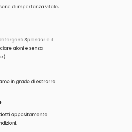
e sono di importanza vitale,
 detergenti Splendor e il
ciare aloni e senza
e).
iamo in grado di estrarre
o
rodotti appositamente
dizioni.