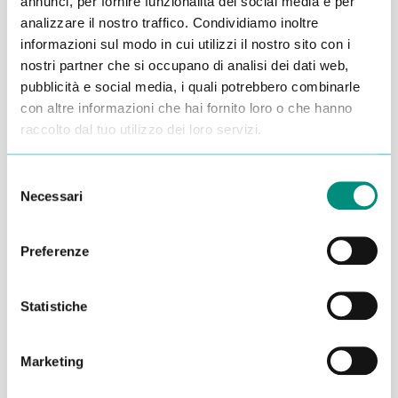
annunci, per fornire funzionalità dei social media e per
analizzare il nostro traffico. Condividiamo inoltre
Alessandro Alfonsetti
informazioni sul modo in cui utilizzi il nostro sito con i
nostri partner che si occupano di analisi dei dati web,
pubblicità e social media, i quali potrebbero combinarle
con altre informazioni che hai fornito loro o che hanno
raccolto dal tuo utilizzo dei loro servizi.
Inserisci i tuoi dati qui, ti ricontatteremo
Selezione
entro 48 ore
Necessari
del
consenso
Preferenze
Statistiche
Marketing