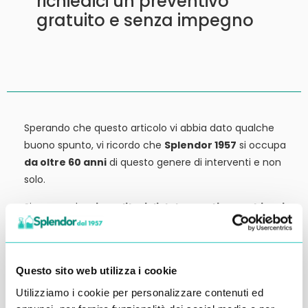
richiedici un preventivo
gratuito e senza impegno
Sperando che questo articolo vi abbia dato qualche
buono spunto, vi ricordo che
Splendor 1957
si occupa
da oltre 60 anni
di questo genere di interventi e non
solo.
Siamo anche
rivenditori di detergenti, macchinari
ed attrezzature:
tutto ciò che potrebbe servirvi,
potete trovarlo in vendita presso la nostra sede.
Contattateci qui per preventivi o anche solo per
Questo sito web utilizza i cookie
richiedere qualche informazione.
Utilizziamo i cookie per personalizzare contenuti ed
Ci vediamo al prossimo articolo.