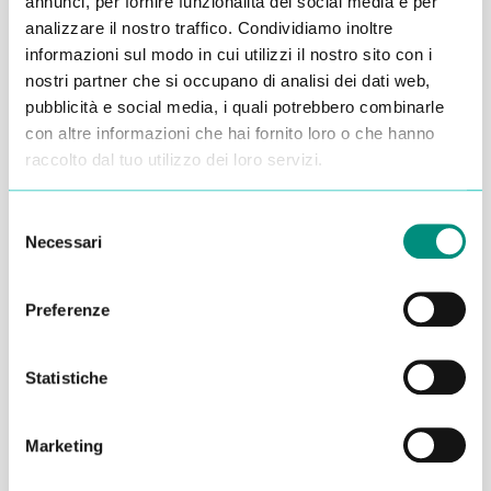
annunci, per fornire funzionalità dei social media e per
analizzare il nostro traffico. Condividiamo inoltre
Alessandro Alfonsetti
informazioni sul modo in cui utilizzi il nostro sito con i
nostri partner che si occupano di analisi dei dati web,
pubblicità e social media, i quali potrebbero combinarle
con altre informazioni che hai fornito loro o che hanno
raccolto dal tuo utilizzo dei loro servizi.
Inserisci i tuoi dati qui, ti ricontatteremo
Selezione
entro 48 ore
Necessari
del
consenso
Preferenze
Statistiche
Marketing