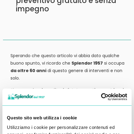
preventivo gratuito e senza
impegno
Sperando che questo articolo vi abbia dato qualche
buono spunto, vi ricordo che
Splendor 1957
si occupa
da oltre 60 anni
di questo genere di interventi e non
solo.
Siamo anche
rivenditori di detergenti, macchinari
ed attrezzature:
tutto ciò che potrebbe servirvi,
potete trovarlo in vendita presso la nostra sede.
Contattateci qui per preventivi o anche solo per
Questo sito web utilizza i cookie
richiedere qualche informazione.
Utilizziamo i cookie per personalizzare contenuti ed
Ci vediamo al prossimo articolo.