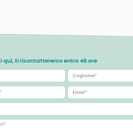
ati qui, ti ricontatteremo entro 48 ore