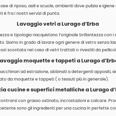
i case di riposo, asili e scuole, ambienti dove pulizia e igien
 è fra i nostri servizi di punta.
Lavaggio vetri a Lurago d’Erba
ezza e tipologia riacquistano l’originale brillantezza con i
o. Siamo in grado di lavare ogni genere di vetro senza las
ì scontata nel caso di vetri trattati o rivestiti da pellicol
Lavaggio moquette e tappeti a Lurago d’Erb
macchinari ad estrazione, abbinati a detergenti appositi, s
ato da moquette e tappeti ( o tessuti più in generale).
zia cucine e superfici metalliche a Lurago d
contrarsi con grasso ostinato, incrostazioni e calcare. P
etente sono gli ingredienti per una cucina in perfette con