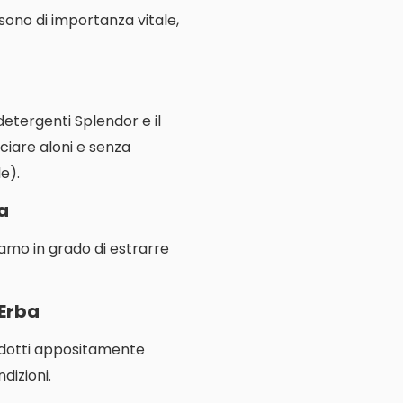
e sono di importanza vitale,
 detergenti Splendor e il
ciare aloni e senza
e).
a
iamo in grado di estrarre
’Erba
rodotti appositamente
dizioni.