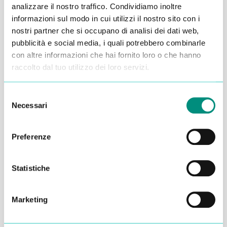
analizzare il nostro traffico. Condividiamo inoltre
Alessandro Alfonsetti
informazioni sul modo in cui utilizzi il nostro sito con i
nostri partner che si occupano di analisi dei dati web,
pubblicità e social media, i quali potrebbero combinarle
con altre informazioni che hai fornito loro o che hanno
raccolto dal tuo utilizzo dei loro servizi.
Inserisci i tuoi dati qui, ti ricontatteremo
Selezione
entro 48 ore
Necessari
del
consenso
Preferenze
Statistiche
Marketing