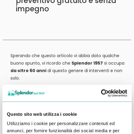
preventivo gratuito e senza
impegno
Sperando che questo articolo vi abbia dato qualche
buono spunto, vi ricordo che
Splendor 1957
si occupa
da oltre 60 anni
di questo genere di interventi e non
solo.
Siamo anche
rivenditori di detergenti, macchinari
ed attrezzature:
tutto ciò che potrebbe servirvi,
potete trovarlo in vendita presso la nostra sede.
Questo sito web utilizza i cookie
Contattateci qui per preventivi o anche solo per
Utilizziamo i cookie per personalizzare contenuti ed
richiedere qualche informazione.
annunci, per fornire funzionalità dei social media e per
Ci vediamo al prossimo articolo.