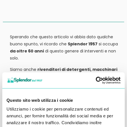
Sperando che questo articolo vi abbia dato qualche
buono spunto, vi ricordo che
Splendor 1957
si occupa
da oltre 60 anni
di questo genere di interventi e non
solo.
Siamo anche
rivenditori di detergenti, macchinari
ed attrezzature:
tutto ciò che potrebbe servirvi,
potete trovarlo in vendita presso la nostra sede.
Contattateci qui per preventivi o anche solo per
Questo sito web utilizza i cookie
richiedere qualche informazione.
Ci vediamo al prossimo articolo.
Utilizziamo i cookie per personalizzare contenuti ed
annunci, per fornire funzionalità dei social media e per
Alessandro Alfonsetti
analizzare il nostro traffico. Condividiamo inoltre