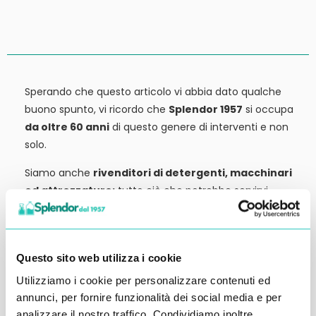
Sperando che questo articolo vi abbia dato qualche
buono spunto, vi ricordo che
Splendor 1957
si occupa
da oltre 60 anni
di questo genere di interventi e non
solo.
Siamo anche
rivenditori di detergenti, macchinari
ed attrezzature:
tutto ciò che potrebbe servirvi,
potete trovarlo in vendita presso la nostra sede.
Contattateci qui per preventivi o anche solo per
richiedere qualche informazione.
Questo sito web utilizza i cookie
Ci vediamo al prossimo articolo.
Utilizziamo i cookie per personalizzare contenuti ed
annunci, per fornire funzionalità dei social media e per
Alessandro Alfonsetti
analizzare il nostro traffico. Condividiamo inoltre