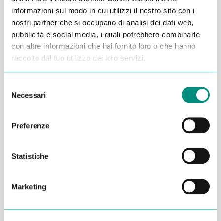
informazioni sul modo in cui utilizzi il nostro sito con i
nostri partner che si occupano di analisi dei dati web,
pubblicità e social media, i quali potrebbero combinarle
con altre informazioni che hai fornito loro o che hanno
raccolto dal tuo utilizzo dei loro servizi.
Inserisci i tuoi dati qui, ti ricontatteremo
entro 48 ore
Selezione
Necessari
del
consenso
Preferenze
Statistiche
Marketing